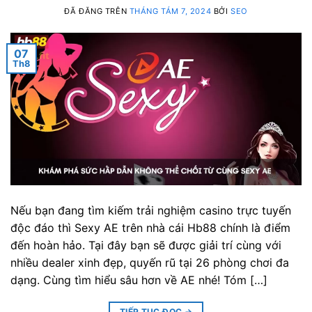
ĐÃ ĐĂNG TRÊN
THÁNG TÁM 7, 2024
BỞI
SEO
07
Th8
Nếu bạn đang tìm kiếm trải nghiệm casino trực tuyến
độc đáo thì Sexy AE trên nhà cái Hb88 chính là điểm
đến hoàn hảo. Tại đây bạn sẽ được giải trí cùng với
nhiều dealer xinh đẹp, quyến rũ tại 26 phòng chơi đa
dạng. Cùng tìm hiểu sâu hơn về AE nhé! Tóm […]
TIẾP TỤC ĐỌC
→