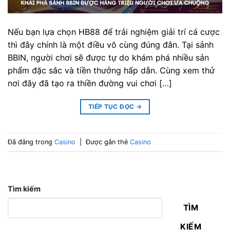
Nếu bạn lựa chọn HB88 để trải nghiệm giải trí cá cược
thì đây chính là một điều vô cùng đúng đắn. Tại sảnh
BBIN, người chơi sẽ được tự do khám phá nhiều sản
phẩm đặc sắc và tiền thưởng hấp dẫn. Cùng xem thử
nơi đây đã tạo ra thiền đường vui chơi […]
TIẾP TỤC ĐỌC
→
Đã đăng trong
Casino
|
Được gắn thẻ
Casino
Tìm kiếm
TÌM
KIẾM