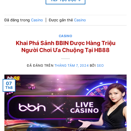
Đã đăng trong
Casino
|
Được gắn thẻ
Casino
CASINO
Khai Phá Sảnh BBIN Được Hàng Triệu
Người Chơi Ưa Chuộng Tại HB88
ĐÃ ĐĂNG TRÊN
THÁNG TÁM 7, 2024
BỞI
SEO
07
Th8