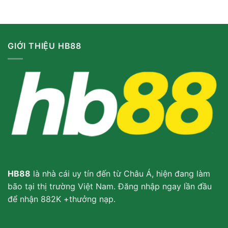
GIỚI THIỆU HB88
HB88
là nhà cái uy tín đến từ Châu Á, hiện đang làm
bão tại thị trường Việt Nam. Đăng nhập ngay lần đầu
để nhận 882K +thưởng nạp.