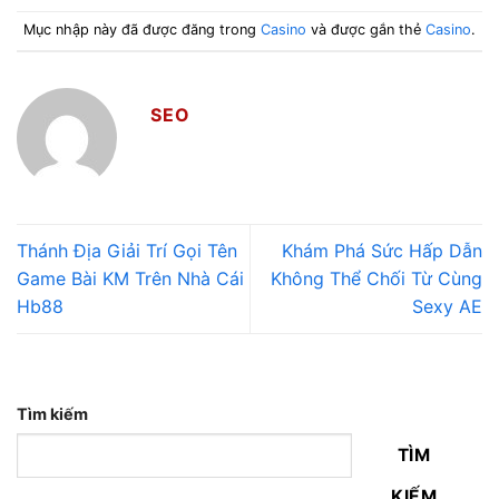
Mục nhập này đã được đăng trong
Casino
và được gắn thẻ
Casino
.
SEO
Thánh Địa Giải Trí Gọi Tên
Khám Phá Sức Hấp Dẫn
Game Bài KM Trên Nhà Cái
Không Thể Chối Từ Cùng
Hb88
Sexy AE
Tìm kiếm
TÌM
KIẾM