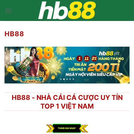
Chuyển
đến
nội
dung
HB88
HB88 - NHÀ CÁI CÁ CƯỢC UY TÍN
TOP 1 VIỆT NAM