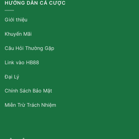
HƯỚNG DẪN CÁ CƯỢC
Giới thiệu
Khuyến Mãi
Câu Hỏi Thường Gặp
Link vào HB88
Đại Lý
Chính Sách Bảo Mật
Miễn Trừ Trách Nhiệm