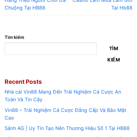
Hàng Triệu Người Chơi Ưa
Casino Làm Mưa Làm Gió
Chuộng Tại HB88
Tại Hb88
Tìm kiếm
TÌM
KIẾM
Recent Posts
Nhà cái Vin88 Mang Đến Trải Nghiệm Cá Cược An
Toàn Và Tin Cậy
Vin88 – Trải Nghiệm Cá Cược Đẳng Cấp Và Bảo Mật
Cao
Sảnh AG | Uy Tín Tạo Nên Thương Hiệu Số 1 Tại HB88