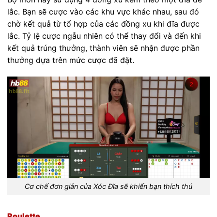
lắc. Bạn sẽ cược vào các khu vực khác nhau, sau đó
chờ kết quả từ tổ hợp của các đồng xu khi đĩa được
lắc. Tỷ lệ cược ngẫu nhiên có thể thay đổi và đến khi
kết quả trúng thưởng, thành viên sẽ nhận được phần
thưởng dựa trên mức cược đã đặt.
Cơ chế đơn giản của Xóc Đĩa sẽ khiến bạn thích thú
Roulette