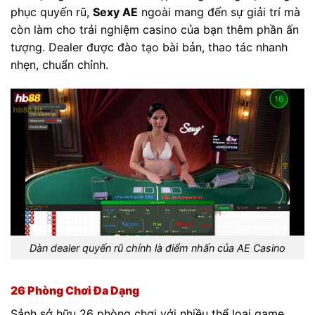
phục quyến rũ,
Sexy AE
ngoài mang đến sự giải trí mà
còn làm cho trải nghiệm casino của bạn thêm phần ấn
tượng. Dealer được đào tạo bài bản, thao tác nhanh
nhẹn, chuẩn chỉnh.
Dàn dealer quyến rũ chính là điểm nhấn của AE Casino
26 Phòng Chơi Đa Dạng
Sảnh sở hữu 26 phòng chơi với nhiều thể loại game