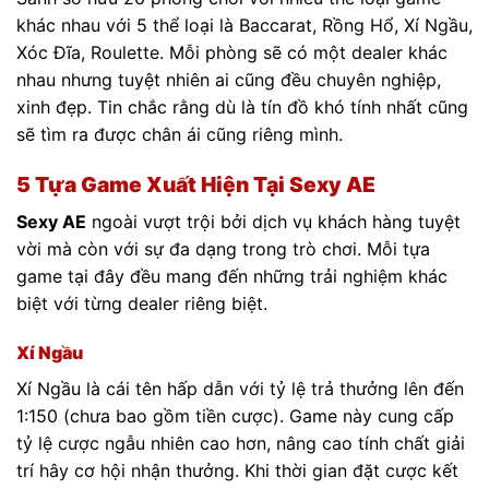
khác nhau với 5 thể loại là Baccarat, Rồng Hổ, Xí Ngầu,
Xóc Đĩa, Roulette. Mỗi phòng sẽ có một dealer khác
nhau nhưng tuyệt nhiên ai cũng đều chuyên nghiệp,
xinh đẹp. Tin chắc rằng dù là tín đồ khó tính nhất cũng
sẽ tìm ra được chân ái cũng riêng mình.
5 Tựa Game Xuất Hiện Tại Sexy AE
Sexy AE
ngoài vượt trội bởi dịch vụ khách hàng tuyệt
vời mà còn với sự đa dạng trong trò chơi. Mỗi tựa
game tại đây đều mang đến những trải nghiệm khác
biệt với từng dealer riêng biệt.
Xí Ngầu
Xí Ngầu là cái tên hấp dẫn với tỷ lệ trả thưởng lên đến
1:150 (chưa bao gồm tiền cược). Game này cung cấp
tỷ lệ cược ngẫu nhiên cao hơn, nâng cao tính chất giải
trí hây cơ hội nhận thưởng. Khi thời gian đặt cược kết