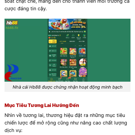
soát chặt chẽ, mang đến cho thành viên môi trường cá
cược đáng tin cậy.
Nhà cái Hb88 được chứng nhận hoạt động minh bạch
Mục Tiêu Tương Lai Hướng Đến
Nhìn về tương lai, thương hiệu đặt ra những mục tiêu
chiến lược để mở rộng cũng như nâng cao chất lượng
dịch vụ: