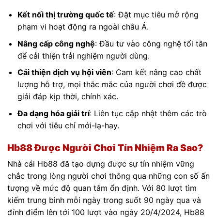
Kết nối thị trường quốc tế
: Đặt mục tiêu mở rộng
phạm vi hoạt động ra ngoài châu Á.
Nâng cấp công nghệ
: Đầu tư vào công nghệ tối tân
để cải thiện trải nghiệm người dùng.
Cải thiện dịch vụ hội viên
: Cam kết nâng cao chất
lượng hỗ trợ, mọi thắc mắc của người chơi đề được
giải đáp kịp thời, chính xác.
Đa dạng hóa giải trí
: Liên tục cập nhật thêm các trò
chơi với tiêu chỉ mới-lạ-hay.
Hb88 Được Người Chơi Tín Nhiệm Ra Sao?
Nhà cái Hb88 đã tạo dựng được sự tín nhiệm vững
chắc trong lòng người chơi thông qua những con số ấn
tượng về mức độ quan tâm ổn định. Với 80 lượt tìm
kiếm trung bình mỗi ngày trong suốt 90 ngày qua và
đỉnh điểm lên tới 100 lượt vào ngày 20/4/2024, Hb88