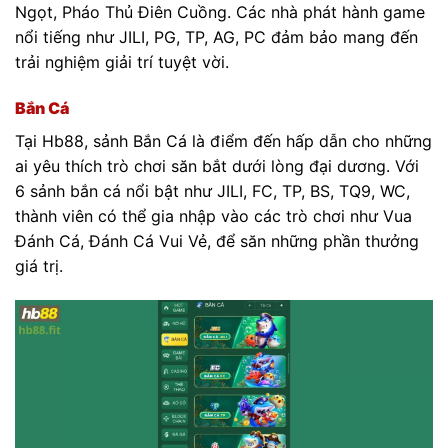
Ngọt, Pháo Thủ Điên Cuồng. Các nhà phát hành game
nổi tiếng như JILI, PG, TP, AG, PC đảm bảo mang đến
trải nghiệm giải trí tuyệt vời.
Bắn Cá
Tại Hb88, sảnh Bắn Cá là điểm đến hấp dẫn cho những
ai yêu thích trò chơi săn bắt dưới lòng đại dương. Với
6 sảnh bắn cá nổi bật như JILI, FC, TP, BS, TQ9, WC,
thành viên có thể gia nhập vào các trò chơi như Vua
Đánh Cá, Đánh Cá Vui Vẻ, để săn những phần thưởng
giá trị.