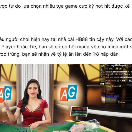
ược tự do lựa chọn nhiều tựa game cực kỳ hot hit được kể
u người chơi hiện nay tại nhà cái HB88 tin cậy này. Với cá
, Player hoặc Tie, bạn sẽ có cơ hội mang về cho mình một 
ợc trúng, bạn sẽ nhận về tỷ lệ ăn lên đến 1:8 hấp dẫn.