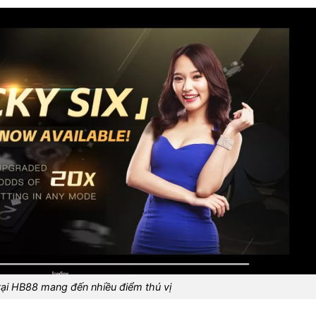
ại HB88 mang đến nhiều điểm thú vị