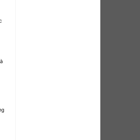
c
và
p
ng