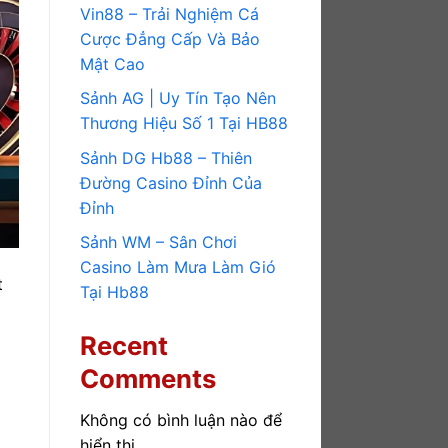
Vin88 – Trải Nghiệm Cá
Cược Đẳng Cấp Và Bảo
Mật Cao
Sảnh AG | Uy Tín Tạo Nên
Thương Hiệu Số 1 Tại HB88
Sảnh DG Hb88 – Thiên
Đường Casino Đỉnh Của
Đỉnh
Sảnh WM – Sân Chơi
Casino Làm Mưa Làm Gió
t
Tại Hb88
Recent
Comments
Không có bình luận nào để
hiển thị.