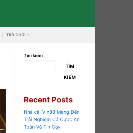
TRÒ CHƠI
Tìm kiếm
TÌM
KIẾM
Recent Posts
Nhà cái Vin88 Mang Đến
Trải Nghiệm Cá Cược An
Toàn Và Tin Cậy