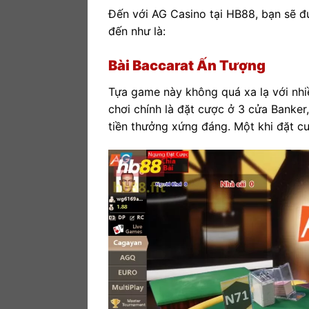
Đến với AG Casino tại HB88, bạn sẽ đ
đến như là:
Bài Baccarat Ấn Tượng
Tựa game này không quá xa lạ với nhiề
chơi chính là đặt cược ở 3 cửa Banker
tiền thưởng xứng đáng. Một khi đặt cư