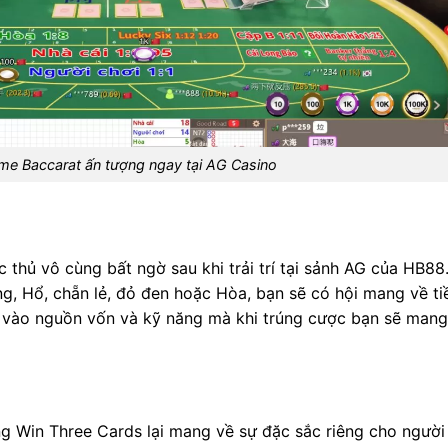
me Baccarat ấn tượng ngay tại AG Casino
thủ vô cùng bất ngờ sau khi trải trí tại sảnh AG của HB88
g, Hổ, chẵn lẻ, đỏ đen hoặc Hòa, bạn sẽ có hội mang về ti
c vào nguồn vốn và kỹ năng mà khi trúng cược bạn sẽ mang
g Win Three Cards lại mang về sự đặc sắc riêng cho người