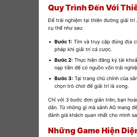
Quy Trình Đến Với Thi
Để trải nghiệm tại thiên đường giải tr
cụ thể như sau:
Bước 1:
Tìm và truy cập đúng địa c
pháp khi giải trí cá cược.
Bước 2:
Thực hiện đăng ký tài khoả
nạp tiền để có nguồn vốn trải nghi
Bước 3:
Tại trang chủ chính của sâ
chọn trò chơi để giải trí là xong.
Chỉ với 3 bước đơn giản trên, bạn hoà
dẫn. Từ những gì mà sảnh AG mang đến
đánh giá khách quan nhất cho mình sau k
Những Game Hiện Diện