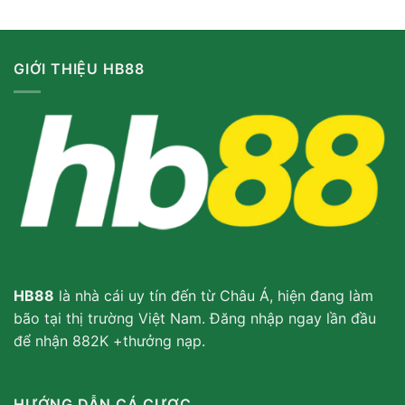
GIỚI THIỆU HB88
HB88
là nhà cái uy tín đến từ Châu Á, hiện đang làm
bão tại thị trường Việt Nam. Đăng nhập ngay lần đầu
để nhận 882K +thưởng nạp.
HƯỚNG DẪN CÁ CƯỢC