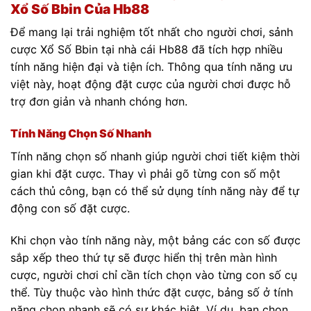
Xổ Số Bbin Của Hb88
Để mang lại trải nghiệm tốt nhất cho người chơi, sảnh
cược Xổ Số Bbin tại nhà cái Hb88 đã tích hợp nhiều
tính năng hiện đại và tiện ích. Thông qua tính năng ưu
việt này, hoạt động đặt cược của người chơi được hỗ
trợ đơn giản và nhanh chóng hơn.
Tính Năng Chọn Số Nhanh
Tính năng chọn số nhanh giúp người chơi tiết kiệm thời
gian khi đặt cược. Thay vì phải gõ từng con số một
cách thủ công, bạn có thể sử dụng tính năng này để tự
động con số đặt cược.
Khi chọn vào tính năng này, một bảng các con số được
sắp xếp theo thứ tự sẽ được hiển thị trên màn hình
cược, người chơi chỉ cần tích chọn vào từng con số cụ
thể. Tùy thuộc vào hình thức đặt cược, bảng số ở tính
năng chọn nhanh sẽ có sự khác biệt. Ví dụ, bạn chọn