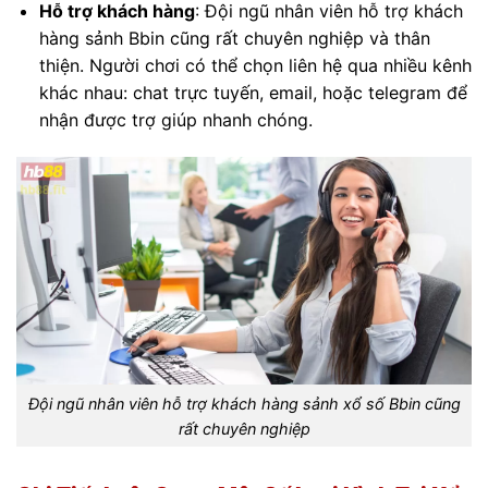
Hỗ trợ khách hàng
: Đội ngũ nhân viên hỗ trợ khách
hàng sảnh Bbin cũng rất chuyên nghiệp và thân
thiện. Người chơi có thể chọn liên hệ qua nhiều kênh
khác nhau: chat trực tuyến, email, hoặc telegram để
nhận được trợ giúp nhanh chóng.
Đội ngũ nhân viên hỗ trợ khách hàng sảnh xổ số Bbin cũng
rất chuyên nghiệp