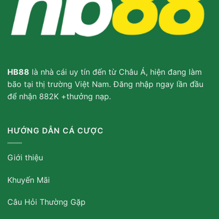
HB88
là nhà cái uy tín đến từ Châu Á, hiện đang làm
bão tại thị trường Việt Nam. Đăng nhập ngay lần đầu
để nhận 882K +thưởng nạp.
HƯỚNG DẪN CÁ CƯỢC
Giới thiệu
Khuyến Mãi
Câu Hỏi Thường Gặp