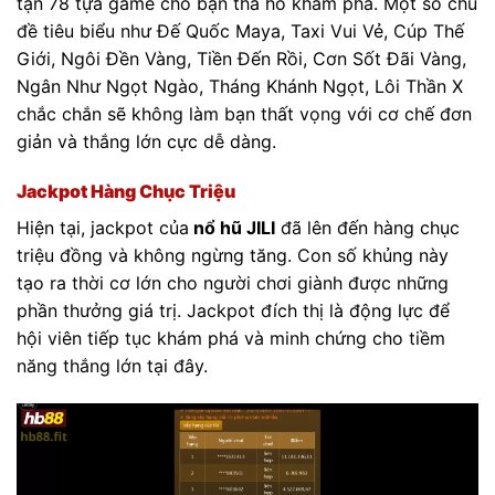
tận 78 tựa game cho bạn tha hồ khám phá. Một số chủ
đề tiêu biểu như Đế Quốc Maya, Taxi Vui Vẻ, Cúp Thế
Giới, Ngôi Đền Vàng, Tiền Đến Rồi, Cơn Sốt Đãi Vàng,
Ngân Như Ngọt Ngào, Tháng Khánh Ngọt, Lôi Thần X
chắc chắn sẽ không làm bạn thất vọng với cơ chế đơn
giản và thắng lớn cực dễ dàng.
Jackpot Hàng Chục Triệu
Hiện tại, jackpot của
nổ hũ JILI
đã lên đến hàng chục
triệu đồng và không ngừng tăng. Con số khủng này
tạo ra thời cơ lớn cho người chơi giành được những
phần thưởng giá trị. Jackpot đích thị là động lực để
hội viên tiếp tục khám phá và minh chứng cho tiềm
năng thắng lớn tại đây.