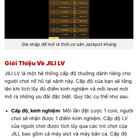
Gia nhập để mở ra thời cơ săn Jackpot khủng
Giới Thiệu Về JILI LV
JILI LV là một hệ thống cấp độ thưởng dành riêng cho
người chơi nổ hũ tại sảnh này. Cấp độ của bạn sẽ tăng
lên khi tích lũy đủ điểm kinh nghiệm và mỗi level mới
mở ra những ưu đãi đặc biệt. Quy tắc cụ thể như sau:
Cấp độ, kinh nghiệm
: Mỗi lần đặt cược 1 coin, người
chơi sẽ nhận được 1 điểm kinh nghiệm. Cấp độ LV
của người chơi được tích lũy qua các trò chơi của
JILI, bao gồm cả máy slot và máy bắn cá. Cấp độ