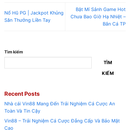
Bật Mí Sảnh Game Hot
Nổ Hũ PG | Jackpot Khủng
Chưa Bao Giờ Hạ Nhiệt –
Săn Thưởng Liền Tay
Bắn Cá TP
Tìm kiếm
TÌM
KIẾM
Recent Posts
Nhà cái Vin88 Mang Đến Trải Nghiệm Cá Cược An
Toàn Và Tin Cậy
Vin88 – Trải Nghiệm Cá Cược Đẳng Cấp Và Bảo Mật
Cao