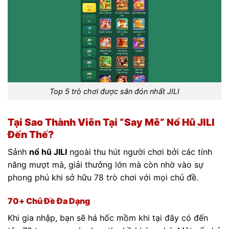
Top 5 trò chơi được săn đón nhất JILI
Tại Sao Thành Viên Tại “Say Mê” Nổ Hũ JILI
Đến Thế?
Sảnh
nổ hũ JILI
ngoài thu hút người chơi bởi các tính
năng mượt mà, giải thưởng lớn mà còn nhờ vào sự
phong phú khi sở hữu 78 trò chơi với mọi chủ đề.
70+ Chủ Đề Đa Dạng
Khi gia nhập, bạn sẽ há hốc mồm khi tại đây có đến