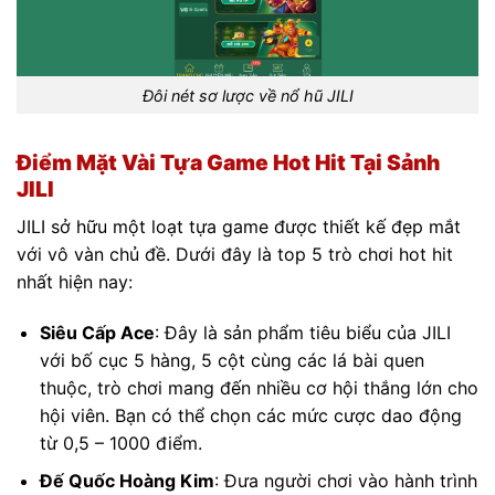
Đôi nét sơ lược về nổ hũ JILI
Điểm Mặt Vài Tựa Game Hot Hit Tại Sảnh
JILI
JILI sở hữu một loạt tựa game được thiết kế đẹp mắt
với vô vàn chủ đề. Dưới đây là top 5 trò chơi hot hit
nhất hiện nay:
Siêu Cấp Ace
: Đây là sản phẩm tiêu biểu của JILI
với bố cục 5 hàng, 5 cột cùng các lá bài quen
thuộc, trò chơi mang đến nhiều cơ hội thắng lớn cho
hội viên. Bạn có thể chọn các mức cược dao động
từ 0,5 – 1000 điểm.
Đế Quốc Hoàng Kim
: Đưa người chơi vào hành trình