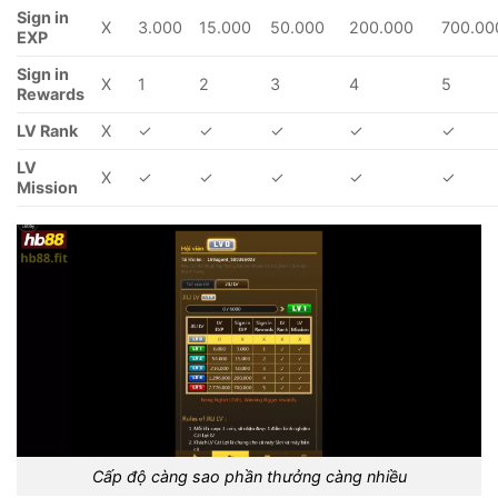
Sign in
X
3.000
15.000
50.000
200.000
700.00
EXP
Sign in
X
1
2
3
4
5
Rewards
LV Rank
X
✓
✓
✓
✓
✓
LV
X
✓
✓
✓
✓
✓
Mission
Cấp độ càng sao phần thưởng càng nhiều