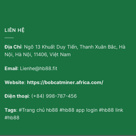
LIÊN HỆ
Địa Chỉ
: Ngõ 13 Khuất Duy Tiến, Thanh Xuân Bắc, Hà
Nội, Hà Nội, 11406, Việt Nam
Email
:
Lienhe@hb88.fit
Website
:
https://bobcatminer.africa.com/
Điện thoại
:
(+84) 998-787-456
Tags
:
#Trang chủ hb88 #hb88 app login #hb88 link
#hb88