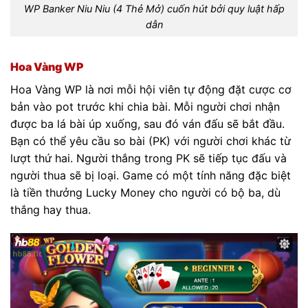
WP Banker Niu Niu (4 Thẻ Mở) cuốn hút bởi quy luật hấp
dẫn
Hoa Vàng WP
Hoa Vàng WP là nơi mỗi hội viên tự động đặt cược cơ
bản vào pot trước khi chia bài. Mỗi người chơi nhận
được ba lá bài úp xuống, sau đó ván đấu sẽ bắt đầu.
Bạn có thể yêu cầu so bài (PK) với người chơi khác từ
lượt thứ hai. Người thắng trong PK sẽ tiếp tục đấu và
người thua sẽ bị loại. Game có một tính năng đặc biệt
là tiền thưởng Lucky Money cho người có bộ ba, dù
thắng hay thua.