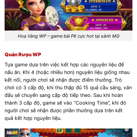
Hoa Vàng WP – game bài PK cực hot tại sảnh MG
Quán Rượu WP
Tựa game dựa trên việc kết hợp các nguyên liệu để
nấu ăn. Khi 4 (hoặc nhiều hơn) nguyên liệu giống nhau
kết nối, người chơi sẽ nhận được điểm thưởng. Trò
chơi có 3 cấp độ, khi thu thập đủ 15 quả cầu sáng, ván
đấu sẽ chuyển sang cấp độ tiếp theo. Sau khi hoàn
thành 3 cấp độ, game sẽ vào “Cooking Time”, khi đó
người chơi sẽ nhận được phần thưởng dựa trên kết
quả kết hợp nguyên liệu.