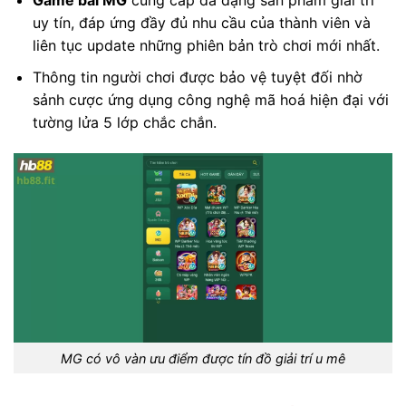
Game bài MG
cung cấp đa dạng sản phẩm giải trí
uy tín, đáp ứng đầy đủ nhu cầu của thành viên và
liên tục update những phiên bản trò chơi mới nhất.
Thông tin người chơi được bảo vệ tuyệt đối nhờ
sảnh cược ứng dụng công nghệ mã hoá hiện đại với
tường lửa 5 lớp chắc chắn.
MG có vô vàn ưu điểm được tín đồ giải trí u mê