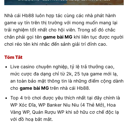
Nhà cái Hb88 luôn hợp tác cùng các nhà phát hành
game uy tín trên thị trường với mong muốn mang lại
trải nghiệm tốt nhất cho hội viên. Trong số đó chắc
chắn phải gọi tên
game bài MG
khi liên tục được người
chơi réo tên khi nhắc đến sảnh giải trí đỉnh cao.
Tóm Tắt
Live casino chuyên nghiệp, tỷ lệ trả thưởng cao,
mức cược đa dạng chỉ từ 2k, 25 tựa game mới lạ,
an toàn bảo mật thông tin là những điểm cộng dành
cho
game bài MG
trên nhà cái Hb88.
Top 4 trò chơi được yêu thích nhất tại đây chính là
WP Xóc Đĩa, WP Banker Niu Niu (4 Thẻ Mở), Hoa
Vàng WP, Quán Rượu WP khi sở hữu cơ chế độc lạ
với đồ hoạ bắt mắt.