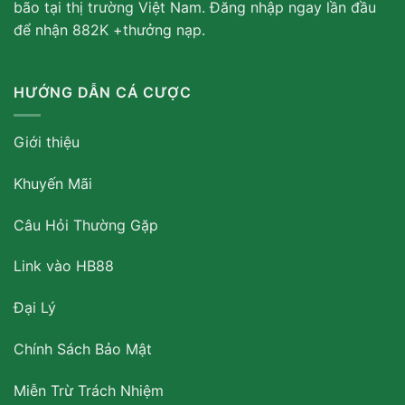
bão tại thị trường Việt Nam. Đăng nhập ngay lần đầu
để nhận 882K +thưởng nạp.
HƯỚNG DẪN CÁ CƯỢC
Giới thiệu
Khuyến Mãi
Câu Hỏi Thường Gặp
Link vào HB88
Đại Lý
Chính Sách Bảo Mật
Miễn Trừ Trách Nhiệm