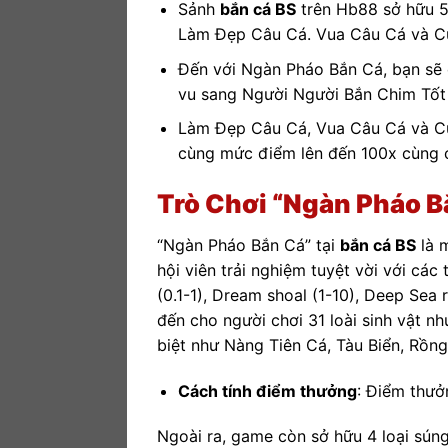
Sảnh
bắn cá BS
trên Hb88 sở hữu 5
Làm Đẹp Câu Cá. Vua Câu Cá và Cư
Đến với Ngàn Pháo Bắn Cá, bạn sẽ đư
vu sang Người Người Bắn Chim Tốt 
Làm Đẹp Câu Cá, Vua Câu Cá và Cư
cùng mức điểm lên đến 100x cùng c
Trò Chơi “Ngàn Pháo B
“Ngàn Pháo Bắn Cá” tại
bắn cá BS
là 
hội viên trải nghiệm tuyệt vời với cá
(0.1-1), Dream shoal (1-10), Deep Sea
đến cho người chơi 31 loài sinh vật nh
biệt như Nàng Tiên Cá, Tàu Biển, Rồn
Cách tính điểm thưởng
: Điểm thưở
Ngoài ra, game còn sở hữu 4 loại súng