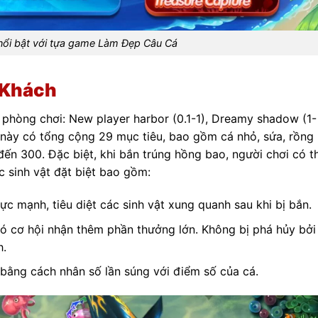
nổi bật với tựa game Làm Đẹp Câu Cá
 Khách
 phòng chơi: New player harbor (0.1-1), Dreamy shadow (1-
 này có tổng cộng 29 mục tiêu, bao gồm cá nhỏ, sứa, rồng
đến 300. Đặc biệt, khi bắn trúng hồng bao, người chơi có t
 sinh vật đặt biệt bao gồm:
ực mạnh, tiêu diệt các sinh vật xung quanh sau khi bị bắn.
có cơ hội nhận thêm phần thưởng lớn. Không bị phá hủy bởi
h.
 bằng cách nhân số lần súng với điểm số của cá.