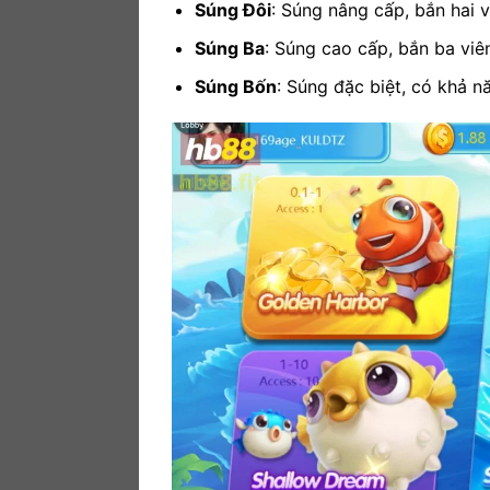
Súng Đôi
: Súng nâng cấp, bắn hai v
Súng Ba
: Súng cao cấp, bắn ba viê
Súng Bốn
: Súng đặc biệt, có khả n