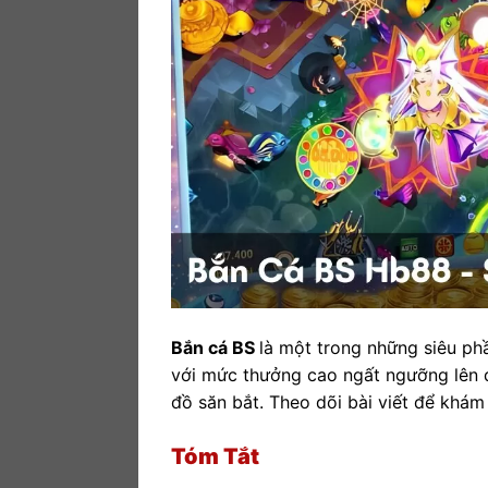
Bắn cá BS
là một trong những siêu ph
với mức thưởng cao ngất ngưỡng lên đ
đồ săn bắt. Theo dõi bài viết để khá
Tóm Tắt