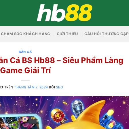
CHĂM SÓC KHÁCH HÀNG
GIỚI THIỆU
CÂU HỎI THƯỜNG GẶP
BẮN CÁ
ắn Cá BS Hb88 – Siêu Phẩm Làng
Game Giải Trí
NG TRÊN
THÁNG TÁM 7, 2024
BỞI
SEO