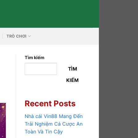
TRÒ CHƠI
Tìm kiếm
TÌM
KIẾM
Recent Posts
Nhà cái Vin88 Mang Đến
Trải Nghiệm Cá Cược An
Toàn Và Tin Cậy