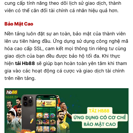
cung cấp tính năng theo dõi lịch sử giao dịch, thành
viên có thể cân đối tài chính cá nhân hiệu quả hơn.
Bảo Mật Cao
Nền tảng luôn đặt sự an toàn, bảo mật của thành viên
lên ưu tiên hàng đầu. Ứng dụng sử dụng công nghệ mã
hóa cao cấp SSL, cam kết mọi thông tin riêng tư cùng
giao dịch của bạn đều được bảo hộ tối đa. Khi thực
hiện
tải Hb88
sẽ giúp bạn hoàn toàn yên tâm khi tham
gia vào các hoạt động cá cược và giao dịch tài chính
trên nền tảng.