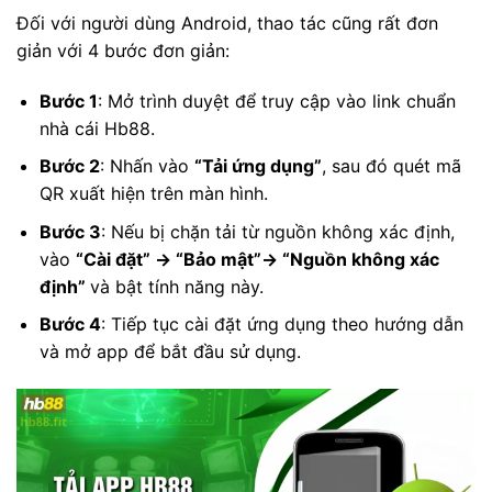
Đối với người dùng Android, thao tác cũng rất đơn
giản với 4 bước đơn giản:
Bước 1
: Mở trình duyệt để truy cập vào link chuẩn
nhà cái Hb88.
Bước 2
: Nhấn vào
“Tải ứng dụng”
, sau đó quét mã
QR xuất hiện trên màn hình.
Bước 3
: Nếu bị chặn tải từ nguồn không xác định,
vào
“Cài đặt” → “Bảo mật”→ “Nguồn không xác
định”
và bật tính năng này.
Bước 4
: Tiếp tục cài đặt ứng dụng theo hướng dẫn
và mở app để bắt đầu sử dụng.