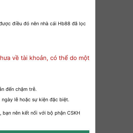
được điều đó nên nhà cái Hb88 đã lọc
hưa về tài khoản, có thể do một
ẫn đến chậm trễ.
 ngày lễ hoặc sự kiện đặc biệt.
t, bạn nên kết nối với bộ phận CSKH