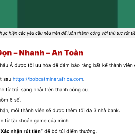
hực hiện các yêu cầu nêu trên để luôn thành công với thủ tục rút ti
Gọn – Nhanh – An Toàn
châu Á được tối ưu hóa để đảm bảo rằng bất kể thành viên c
ết sau
https://bobcatminer.africa.com
.
nh từ trái sang phải trên thanh công cụ.
ồm 6 số.
hận, mỗi thành viên sẽ được thêm tối đa 3 nhà bank.
n từ tài khoản game của mình.
“Xác nhận rút tiền”
để bỏ túi điểm thưởng.