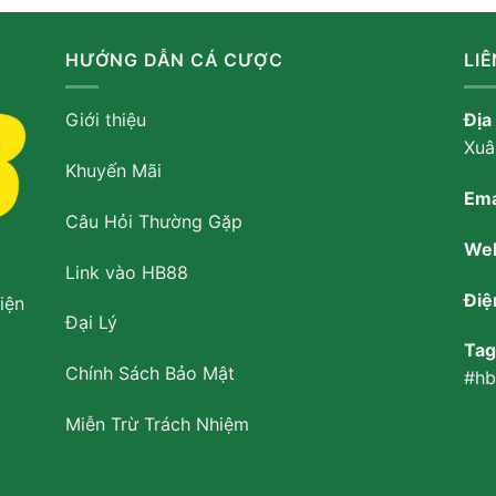
HƯỚNG DẪN CÁ CƯỢC
LIÊ
Giới thiệu
Địa
Xuâ
Khuyến Mãi
Ema
Câu Hỏi Thường Gặp
Web
Link vào HB88
Điệ
iện
Đại Lý
Tag
Chính Sách Bảo Mật
#hb
Miễn Trừ Trách Nhiệm