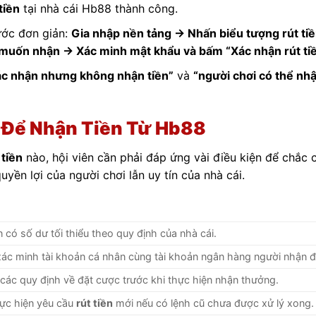
tiền
tại nhà cái Hb88 thành công.
ước đơn giản:
Gia nhập nền tảng → Nhấn biểu tượng rút ti
uốn nhận → Xác minh mật khẩu và bấm “Xác nhận rút tiề
xác nhận nhưng không nhận tiền”
và
“người chơi có thể nh
 Để Nhận Tiền Từ Hb88
 tiền
nào, hội viên cần phải đáp ứng vài điều kiện để chắc c
yền lợi của người chơi lẫn uy tín của nhà cái.
 có số dư tối thiểu theo quy định của nhà cái.
ác minh tài khoản cá nhân cùng tài khoản ngân hàng người nhận đ
 các quy định về đặt cược trước khi thực hiện nhận thưởng.
ực hiện yêu cầu
rút tiền
mới nếu có lệnh cũ chưa được xử lý xong.