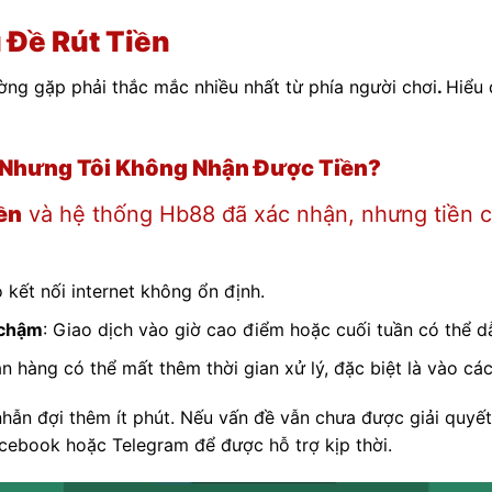
 Đề Rút Tiền
ng gặp phải thắc mắc nhiều nhất từ phía người chơi
.
Hiểu 
 Nhưng Tôi Không Nhận Được Tiền?
iền
và hệ thống Hb88 đã xác nhận, nhưng tiền c
 kết nối internet không ổn định.
 chậm
: Giao dịch vào giờ cao điểm hoặc cuối tuần có thể d
n hàng có thể mất thêm thời gian xử lý, đặc biệt là vào các
nhẫn đợi thêm ít phút. Nếu vấn đề vẫn chưa được giải quyế
acebook hoặc Telegram để được hỗ trợ kịp thời.