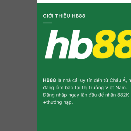
GIỚI THIỆU HB88
HB88
là nhà cái uy tín đến từ Châu Á, h
đang làm bão tại thị trường Việt Nam.
Đăng nhập ngay lần đầu để nhận 882K
+thưởng nạp.