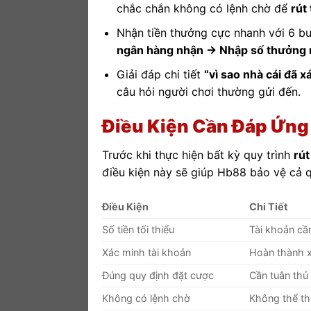
chắc chắn không có lệnh chờ để
rút 
Nhận tiền thưởng cực nhanh với 6 b
ngân hàng nhận → Nhập số thưởng m
Giải đáp chi tiết
“vì sao nhà cái đã 
câu hỏi người chơi thường gửi đến.
Điều Kiện Cần Đáp Ứng
Trước khi thực hiện bất kỳ quy trình
rút
điều kiện này sẽ giúp Hb88 bảo vệ cả qu
Điều Kiện
Chi Tiết
Số tiền tối thiểu
Tài khoản cần
Xác minh tài khoản
Hoàn thành x
Đúng quy định đặt cược
Cần tuân thủ
Không có lệnh chờ
Không thể th