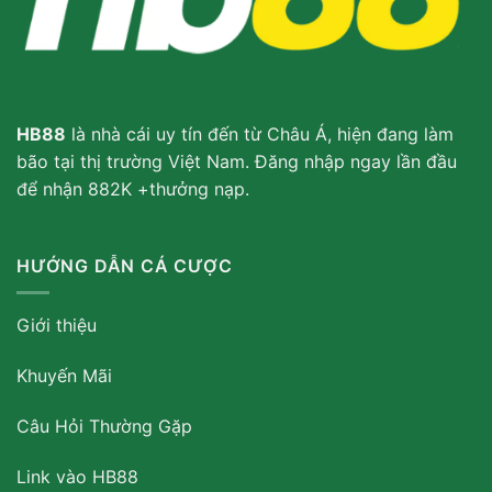
HB88
là nhà cái uy tín đến từ Châu Á, hiện đang làm
bão tại thị trường Việt Nam. Đăng nhập ngay lần đầu
để nhận 882K +thưởng nạp.
HƯỚNG DẪN CÁ CƯỢC
Giới thiệu
Khuyến Mãi
Câu Hỏi Thường Gặp
Link vào HB88