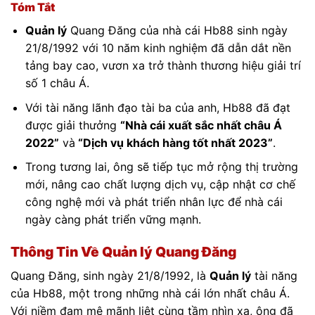
Tóm Tắt
Quản lý
Quang Đăng của nhà cái Hb88 sinh ngày
21/8/1992 với 10 năm kinh nghiệm đã dẫn dắt nền
tảng bay cao, vươn xa trở thành thương hiệu giải trí
số 1 châu Á.
Với tài năng lãnh đạo tài ba của anh, Hb88 đã đạt
được giải thưởng
“Nhà cái xuất sắc nhất châu Á
2022”
và
“Dịch vụ khách hàng tốt nhất 2023”
.
Trong tương lai, ông sẽ tiếp tục mở rộng thị trường
mới, nâng cao chất lượng dịch vụ, cập nhật cơ chế
công nghệ mới và phát triển nhân lực để nhà cái
ngày càng phát triển vững mạnh.
Thông Tin Về Quản lý Quang Đăng
Quang Đăng, sinh ngày 21/8/1992, là
Quản lý
tài năng
của Hb88, một trong những nhà cái lớn nhất châu Á.
Với niềm đam mê mãnh liệt cùng tầm nhìn xa, ông đã