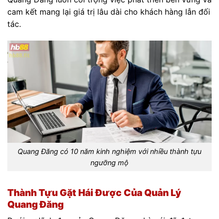
cam kết mang lại giá trị lâu dài cho khách hàng lẫn đối
tác.
Quang Đăng có 10 năm kinh nghiệm với nhiều thành tựu
ngưỡng mộ
Thành Tựu Gặt Hái Được Của Quản Lý
Quang Đăng