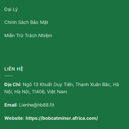
Đại Lý
Chính Sách Bảo Mật
Miễn Trừ Trách Nhiệm
LIÊN HỆ
Địa Chỉ
: Ngõ 13 Khuất Duy Tiến, Thanh Xuân Bắc, Hà
Nội, Hà Nội, 11406, Việt Nam
Email
:
Lienhe@hb88.fit
Website
:
https://bobcatminer.africa.com/