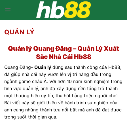
Chuyển
đến
nội
dung
QUẢN LÝ
Quản lý Quang Đăng – Quản Lý Xuất
Sắc Nhà Cái Hb88
Quang Đăng-
Quản lý
đứng sau thành công của Hb88,
đã giúp nhà cái này vươn lên vị trí hàng đầu trong
ngành game châu Á. Với hơn 10 năm kinh nghiệm trong
lĩnh vực quản lý, anh đã xây dựng nền tảng trở thành
một thương hiệu uy tín, thu hút hàng triệu người chơi.
Bài viết này sẽ giới thiệu về hành trình sự nghiệp của
anh cùng những thành tựu nổi bật mà anh đã đạt được
trong suốt thời gian qua.