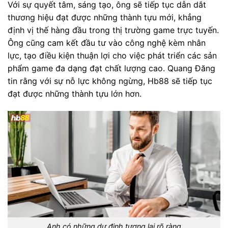
Với sự quyết tâm, sáng tạo, ông sẽ tiếp tục dẫn dắt
thương hiệu đạt được những thành tựu mới, khẳng
định vị thế hàng đầu trong thị trường game trực tuyến.
Ông cũng cam kết đầu tư vào công nghệ kèm nhân
lực, tạo điều kiện thuận lợi cho việc phát triển các sản
phẩm game đa dạng đạt chất lượng cao. Quang Đăng
tin rằng với sự nỗ lực không ngừng, Hb88 sẽ tiếp tục
đạt được những thành tựu lớn hơn.
Anh có những dự định tương lai rõ ràng