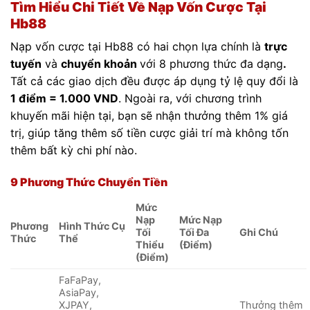
Tìm Hiểu Chi Tiết Về Nạp Vốn Cược Tại
Hb88
Nạp vốn cược tại Hb88 có hai chọn lựa chính là
trực
tuyến
và
chuyển khoản
với 8 phương thức đa dạng
.
Tất cả các giao dịch đều được áp dụng tỷ lệ quy đổi là
1 điểm = 1.000 VND
. Ngoài ra, với chương trình
khuyến mãi hiện tại, bạn sẽ nhận thưởng thêm 1% giá
trị, giúp tăng thêm số tiền cược giải trí mà không tốn
thêm bất kỳ chi phí nào.
9 Phương Thức Chuyển Tiền
Mức
Nạp
Mức Nạp
Phương
Hình Thức Cụ
Tối
Tối Đa
Ghi Chú
Thức
Thể
Thiểu
(Điểm)
(Điểm)
FaFaPay,
AsiaPay,
XJPAY,
Thưởng thêm