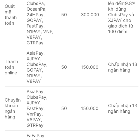
ClubsPa,
lên đến19.8%
Quét
OceanPa,
khi dùng
mã
24HPay,
50
300.000
ClubsPay và
thanh
GOPAY,
XJPAY cho
toán
FastPay,
giao dịch từ
N1PAY, VNP,
100 điểm
V8PAY,
GTRPay
AsiaPay,
XJPAY,
Thanh
ClubsPay,
Chấp nhận 13
toán
50
150.000
GOPAY,
ngân hàng
online
N1PAY,
V8PAY
AsiaPay,
ClubsPay,
Chuyển
XJPAY,
khoản
Chấp nhận 13
FastPay,
50
150.000
ngân
ngân hàng
VnrPay,
hàng
V8PAY,
GTRPay
FaFaPay,